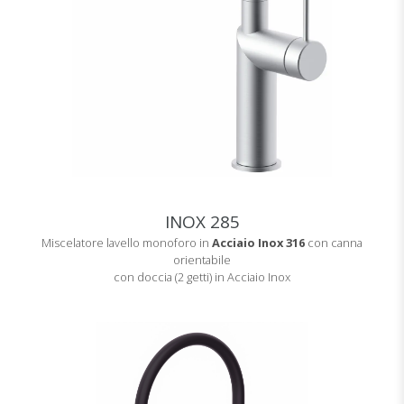
INOX 285
Miscelatore lavello monoforo in
Acciaio Inox 316
con canna
orientabile
con doccia (2 getti) in Acciaio Inox