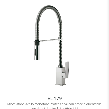
EL 179
Miscelatore lavello monoforo Professional con braccio orientabile
con doccia Minimal (2 getti) in ABS