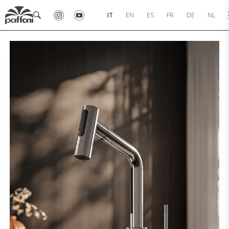
IT
EN
ES
FR
DE
NL