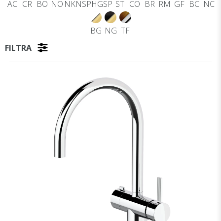
AC
CR
BO
NO
NKNSP
HGSP
ST
CO
BR
RM
GF
BC
NC
BG
NG
TF
FILTRA