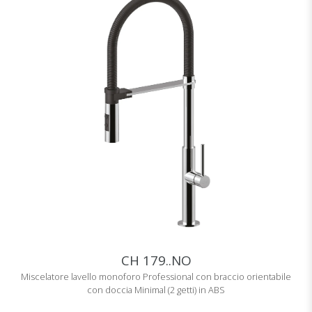
CH 179..NO
Miscelatore lavello monoforo Professional con braccio orientabile
con doccia Minimal (2 getti) in ABS