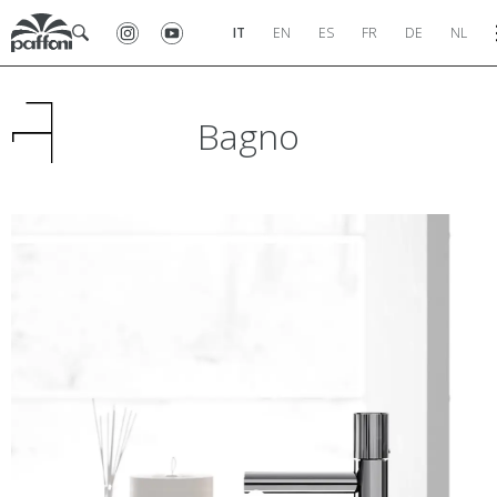
IT
EN
ES
FR
DE
NL
Bagno