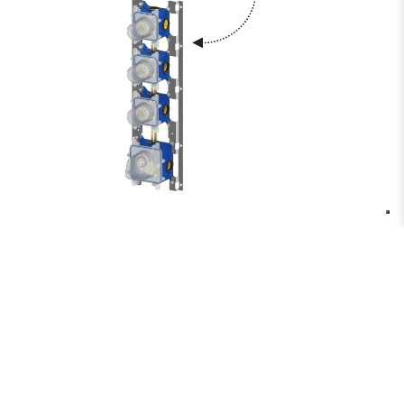
MDBOX 019
Set incasso per miscelatore termostatico
senza set esterno
per art. MDE019
installazione orizzontale o verticale
attacchi 1/2”G