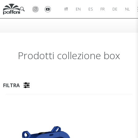
IT
EN
ES
FR
DE
NL
Prodotti collezione box
FILTRA