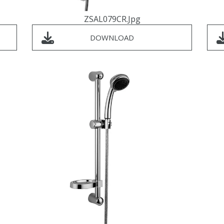
ZSAL079CR.jpg
DOWNLOAD