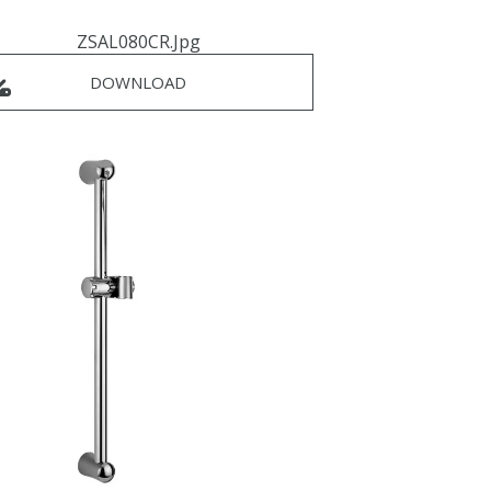
ZSAL080CR.jpg
DOWNLOAD