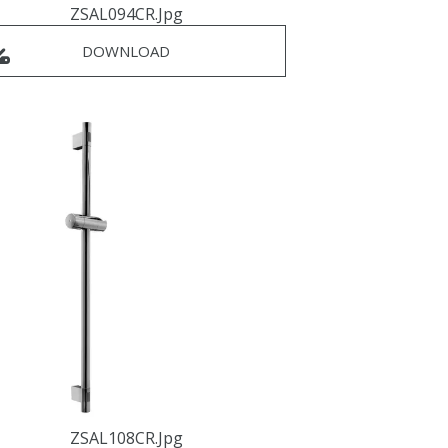
ZSAL094CR.jpg
DOWNLOAD
ZSAL108CR.jpg