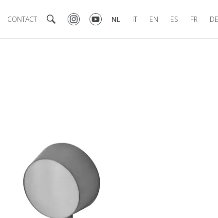
CONTACT
NL
IT
EN
ES
FR
D