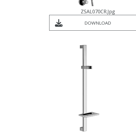
ZSAL070CR.jpg
DOWNLOAD