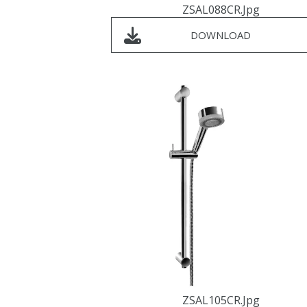
ZSAL088CR.jpg
DOWNLOAD
ZSAL105CR.jpg