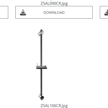
ZSAL090CR.jpg
DOWNLOAD
ZSAL106CR.jpg