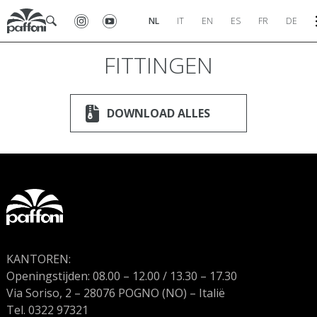
NL
IT
EN
ES
FR
DE
FITTINGEN
DOWNLOAD ALLES
KANTOREN:
Openingstijden: 08.00 – 12.00 / 13.30 – 17.30
Via Soriso, 2 – 28076 POGNO (NO) – Italië
Tel. 0322 97321