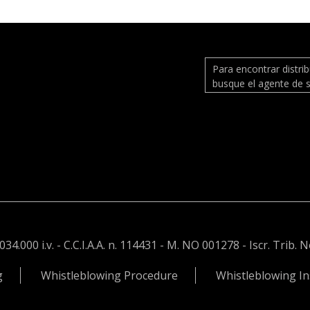
Para encontrar distri
busque el agente de s
.000 i.v. - C.C.I.A.A. n. 114431 - M. NO 001278 - Iscr. Trib. 
g
Whistleblowing Procedure
Whistleblowing In